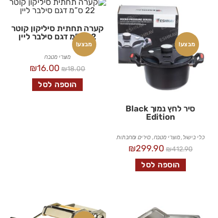
קערה תחתית סיליקון קוטר
22 ס”מ דגם סילבר ליין
מבצע!
מבצע!
מוצרי מטבח
₪
16.00
₪
18.00
הוספה לסל
סיר לחץ נמוך Black
Edition
כלי בישול
,
מוצרי מטבח
,
סירים ומחבתות
₪
299.90
₪
412.90
הוספה לסל