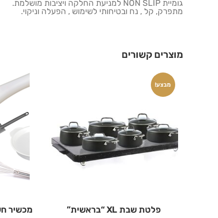
גומיית NON SLIP למניעת החלקה ויציבות מושלמת.
מתפרק, קל , נח ובטיחותי לשימוש , הפעלה וניקוי.
מוצרים קשורים
מבצע!
פלטת שבת XL “בראשית”
מכשיר חש