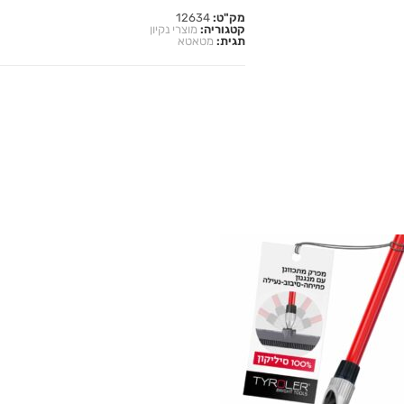
מק"ט:
12634
קטגוריה:
מוצרי נקיון
תגית:
מטאטא