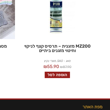
MZ200 מזגנית – תרסיס קצף לניקוי
מסנן
וחיטוי מזגנים ביתיים
סאג - SAG
,
מוצרי נקיון
₪
55.90
₪
87.90
הוספה לסל
מפת האתר