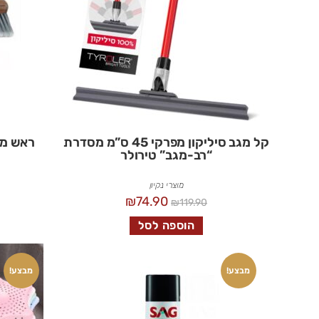
קל מגב סיליקון מפרקי 45 ס”מ מסדרת
ראש מטאטא TE
“רב-מגב” טירולר
מוצרי נקיון
₪
74.90
₪
119.90
הוספה לסל
מבצע!
מבצע!