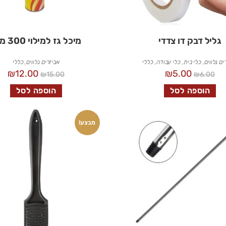
גליל דבק דו צדדי
מיכל גז למילוי 300 מ״ל
ים נלווים
,
כלי בית
,
כלי עבודה
,
כללי
אביזרים נלווים
,
כללי
₪
12.00
₪
5.00
₪
15.00
₪
6.00
הוספה לסל
הוספה לסל
מבצע!