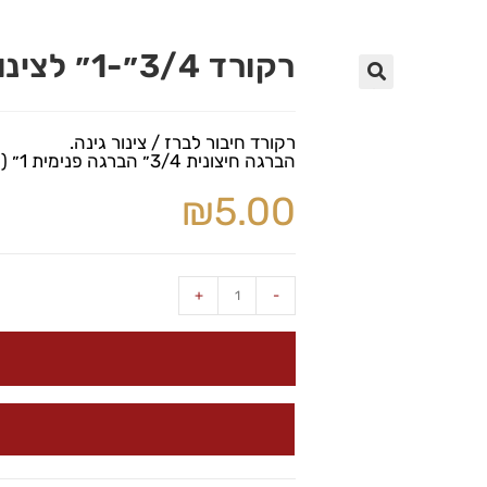
רקורד 3/4״-1״ לצינור גינה וברז
🔍
רקורד חיבור לברז / צינור גינה.
הברגה חיצונית 3/4״ הברגה פנימית 1״ ( מתאים לשני המידות)
₪
5.00
+
-