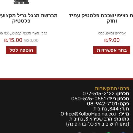
בציפוי שכבת פלסטיק עמיד
מברשת מנגל גריל מקצועית
וחזק
פלסטיק
אביזרים נלווים
,
כללי
כללי
,
מוצרי מטבח
,
קמפינג, גינה ומ
₪
15.00
₪
9.00
₪
20.00
בחר אפשרויות
הוספה לסל
פרטי התקשרות
טלפון:
077-515-2122
טלפון נייד:
050-525-0551
פקס:
08-942-7101
ת.ד:
344, נתיבות
מייל:
Office@KolboHapina.co.il
כתובת:
הרב שפירא 3, נתיבות
(ניתן לרשום בו
ויז: כל-בו הפינה)