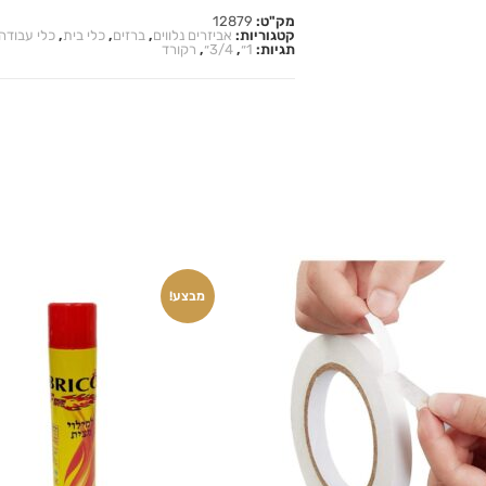
מק"ט:
12879
קטגוריות:
אביזרים נלווים
,
ברזים
,
כלי בית
,
כלי עבודה
תגיות:
1״
,
3/4״
,
רקורד
מבצע!