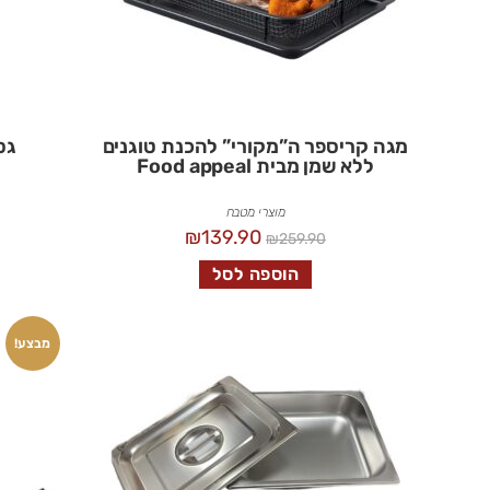
מגה קריספר ה”מקורי” להכנת טוגנים
גס
ללא שמן מבית Food appeal
מוצרי מטבח
₪
139.90
₪
259.90
הוספה לסל
מבצע!