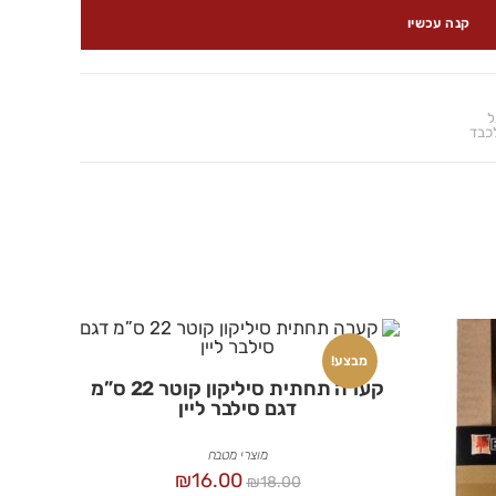
קנה עכשיו
ל
כבד
מבצע!
קערה תחתית סיליקון קוטר 22 ס”מ
דגם סילבר ליין
מוצרי מטבח
₪
16.00
₪
18.00