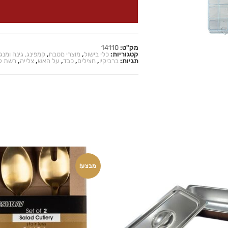
מק"ט:
14110
קטגוריות:
כלי בישול
,
מוצרי מטבח
,
קמפינג, גינה ומנג
תגיות:
ברביקיו
,
חצילים
,
כבד
,
על האש
,
צלייה
,
רשת ל
מבצע!