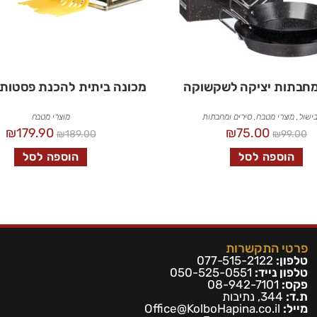
מכונה ביתית להכנת פסטות TOOLZ
בישול
,
מוצרי מטבח
,
סירים ומחבתות
מוצרי מטבח
₪
179.90
₪
75.00
₪
189.00
₪
99.00
הוספה לסל
הוספה לסל
פרטי התקשרות
טלפון:
077-515-2122
טלפון נייד:
050-525-0551
פקס:
08-942-7101
ת.ד:
344, נתיבות
מייל:
Office@KolboHapina.co.il