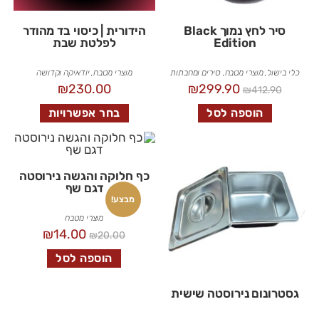
סיר לחץ נמוך Black
הידורית | כיסוי בד מהודר
Edition
לפלטת שבת
כלי בישול
,
מוצרי מטבח
,
סירים ומחבתות
מוצרי מטבח
,
יודאיקה וקדושה
₪
230.00
₪
299.90
₪
412.90
הוספה לסל
בחר אפשרויות
כף חלוקה והגשה נירוסטה
דגם שף
מבצע!
מוצרי מטבח
₪
14.00
₪
20.00
הוספה לסל
גסטרונום נירוסטה שישית