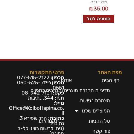
מוצרי מטבח
₪
35.00
הוספה לסל
מפת האתר
פרטי התקשרות
טלפון:
077-515-2122
דף הבית
אודות
טלפון נייד:
050-525-
0551
מדיניות החזרת מוצרים והחזרים כספיים
פקס:
08-942-7101
ת.ד:
344, נתיבות
הצהרת נגישות
מייל:
Office@KolboHapina.co.
המוצרים שלנו
il
כתובת:
הרב שפירא 3,
סל הקניות
תקנון אתר
נתיבות
(ניתן לרשום בו
ויז: כל-בו
צור קשר
הפינה)