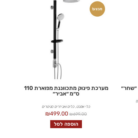
מבצע!
 ״שחר״
מערכת פינוק מתכווננת מפוארת 110
ס״מ ״אביר״
ם
כלי אמבט
,
כלים ואביזרים סניטרים
₪
499.00
₪
699.00
הוספה לסל