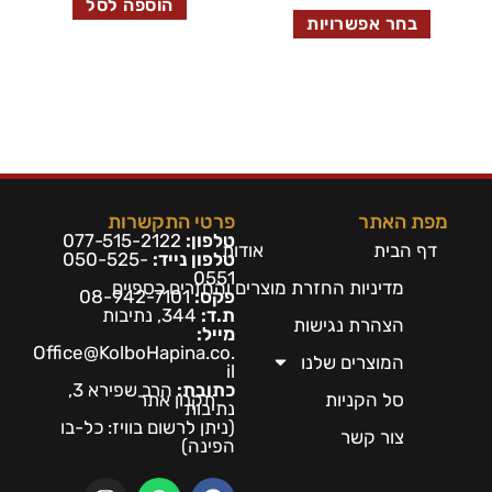
הוספה לסל
בחר אפשרויות
מפת האתר
פרטי התקשרות
טלפון:
077-515-2122
דף הבית
אודות
טלפון נייד:
050-525-
0551
מדיניות החזרת מוצרים והחזרים כספיים
פקס:
08-942-7101
ת.ד:
344, נתיבות
הצהרת נגישות
מייל:
Office@KolboHapina.co.
המוצרים שלנו
il
כתובת:
הרב שפירא 3,
סל הקניות
תקנון אתר
נתיבות
(ניתן לרשום בו
ויז: כל-בו
צור קשר
הפינה)