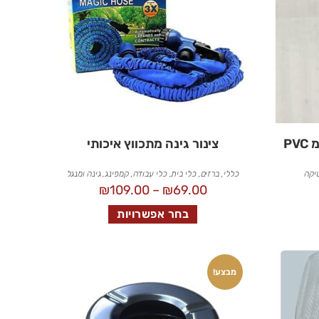
צינור גינה מתכווץ איכותי
יקה
כללי
,
ברזים
,
כלי בית
,
כלי עבודה
,
קמפינג, גינה ומנגל
₪
109.00
–
₪
69.00
בחר אפשרויות
מבצע!