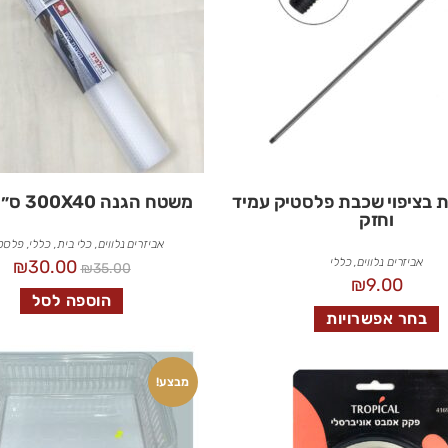
בציפוי שכבת פלסטיק עמיד
משטח הגנה 300X40 ס״מ PVC
וחזק
אביזרים נלווים
,
כלי בית
,
כללי
,
פלסט
אביזרים נלווים
,
כללי
₪
30.00
₪
35.00
₪
9.00
הוספה לסל
בחר אפשרויות
מבצע!