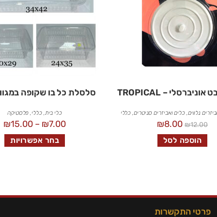
ניברסלי – TROPICAL
סלסלת כל בו שקופה במגוון
יזרים נלווים
,
כלים ואביזרים סניטרים
,
כללי
כלי בית
,
כללי
,
פלסטיקה
₪
15.00
–
₪
7.00
₪
8.00
₪
12.00
הוספה לסל
בחר אפשרויות
פרטי התקשרות