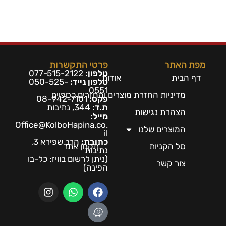
מפת האתר
פרטי התקשרות
טלפון:
077-515-2122
דף הבית
אודות
טלפון נייד:
050-525-
0551
מדיניות החזרת מוצרים והחזרים כספיים
פקס:
08-942-7101
ת.ד:
344, נתיבות
הצהרת נגישות
מייל:
Office@KolboHapina.co.
המוצרים שלנו
il
כתובת:
הרב שפירא 3,
סל הקניות
תקנון אתר
נתיבות
(ניתן לרשום בו
ויז: כל-בו
צור קשר
הפינה)