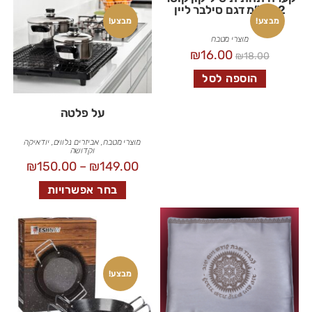
22 ס”מ דגם סילבר ליין
מבצע!
מבצע!
מוצרי מטבח
₪
16.00
₪
18.00
הוספה לסל
על פלטה
מוצרי מטבח
,
אביזרים נלווים
,
יודאיקה
וקדושה
₪
150.00
–
₪
149.00
בחר אפשרויות
מבצע!