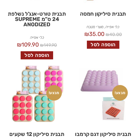
תבנית סיליקון חמסה
תבנית טורט-אנג’ל נשלפת
24 ס”מ SUPREME
ANODIZED
כלי אפייה
,
מוצרי מטבח
₪
35.00
₪
40.00
כלי אפייה
₪
109.90
הוספה לסל
₪
149.90
הוספה לסל
מבצע!
מבצע!
תבנית סיליקון דגם קרמבו
תבנית סיליקון 12 שקעים