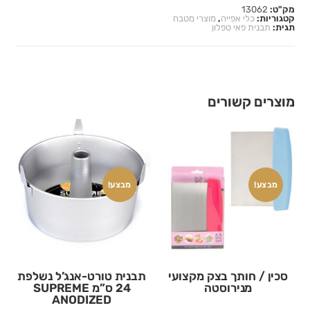
מק"ט:
13062
קטגוריות:
כלי אפייה
,
מוצרי מטבח
תגית:
תבנית פאי טפלון
מוצרים קשורים
מבצע!
מבצע!
סכין / חותך בצק מקצועי
תבנית טורט-אנג’ל נשלפת
מנירוסטה
24 ס”מ SUPREME
ANODIZED