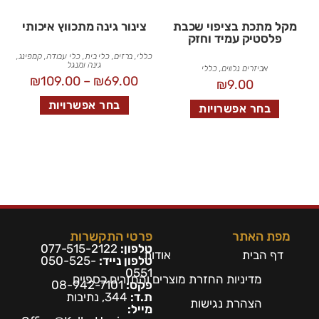
מקל מתכת בציפוי שכבת
צינור גינה מתכווץ איכותי
פלסטיק עמיד וחזק
כללי
,
ברזים
,
כלי בית
,
כלי עבודה
,
קמפינג,
גינה ומנגל
אביזרים נלווים
,
כללי
₪
109.00
–
₪
69.00
₪
9.00
בחר אפשרויות
בחר אפשרויות
מפת האתר
פרטי התקשרות
טלפון:
077-515-2122
דף הבית
אודות
טלפון נייד:
050-525-
0551
מדיניות החזרת מוצרים והחזרים כספיים
פקס:
08-942-7101
ת.ד:
344, נתיבות
הצהרת נגישות
מייל: