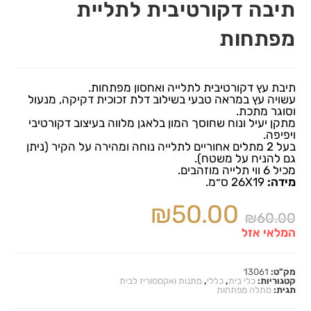
תיבה דקורטיבית לתליית
מפתחות
תיבת עץ דקורטיבית לתלייה ואחסון מפתחות.
עשויה עץ במראה טבעי בשילוב דלת זכוכית דקיקה, מנעול
וסוגר מתכת.
מתקן יעיל ונוח שחוסך המון בלאגן מלווה בעיצוב דקורטיבי
ויפיפה.
בעל 2 מתלים אחוריים לתלייה נוחה ומהירה על הקיר (ניתן
גם להניח על משטח).
מכיל 6 ווי תלייה מוזהבים.
מידה:
26X19 ס״מ.
₪
50.00
₪
60.00
המלאי אזל
מק"ט:
13061
קטגוריות:
כלי בית
,
כללי
,
מתנות ואקססוריז לבית
תגית:
מתלה מפתחות