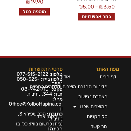
₪
19.90
₪
5.00
–
₪
3.50
הוספה לסל
בחר אפשרויות
מפת האתר
פרטי התקשרות
טלפון:
077-515-2122
דף הבית
אודות
טלפון נייד:
050-525-
0551
מדיניות החזרת מוצרים והחזרים כספיים
פקס:
08-942-7101
ת.ד:
344, נתיבות
הצהרת נגישות
מייל:
Office@KolboHapina.co.
המוצרים שלנו
il
כתובת:
הרב שפירא 3,
סל הקניות
תקנון אתר
נתיבות
(ניתן לרשום בו
ויז: כל-בו
צור קשר
הפינה)