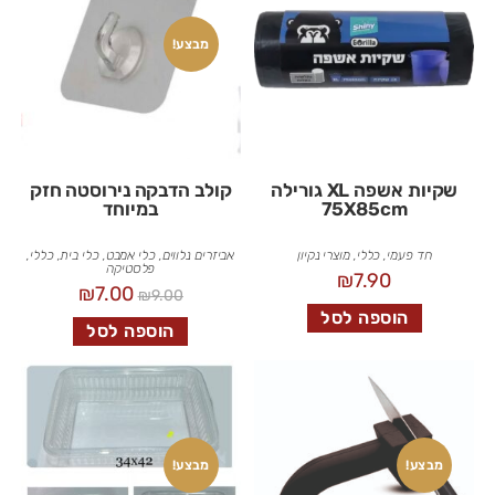
מבצע!
שקיות אשפה XL גורילה
קולב הדבקה נירוסטה חזק
75X85cm
במיוחד
חד פעמי
,
כללי
,
מוצרי נקיון
אביזרים נלווים
,
כלי אמבט
,
כלי בית
,
כללי
,
פלסטיקה
₪
7.90
₪
7.00
₪
9.00
הוספה לסל
הוספה לסל
מבצע!
מבצע!