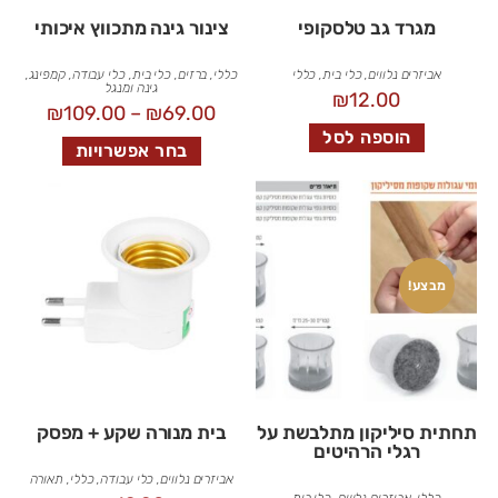
מגרד גב טלסקופי
צינור גינה מתכווץ איכותי
אביזרים נלווים
,
כלי בית
,
כללי
כללי
,
ברזים
,
כלי בית
,
כלי עבודה
,
קמפינג,
גינה ומנגל
₪
12.00
₪
109.00
–
₪
69.00
הוספה לסל
בחר אפשרויות
מבצע!
תחתית סיליקון מתלבשת על
בית מנורה שקע + מפסק
רגלי הרהיטים
אביזרים נלווים
,
כלי עבודה
,
כללי
,
תאורה
כללי
,
אביזרים נלווים
,
כלי בית