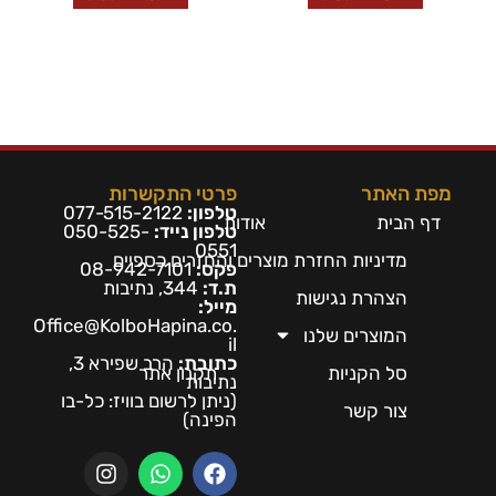
מפת האתר
פרטי התקשרות
טלפון:
077-515-2122
דף הבית
אודות
טלפון נייד:
050-525-
0551
מדיניות החזרת מוצרים והחזרים כספיים
פקס:
08-942-7101
ת.ד:
344, נתיבות
הצהרת נגישות
מייל:
Office@KolboHapina.co.
המוצרים שלנו
il
כתובת:
הרב שפירא 3,
סל הקניות
תקנון אתר
נתיבות
(ניתן לרשום בו
ויז: כל-בו
צור קשר
הפינה)