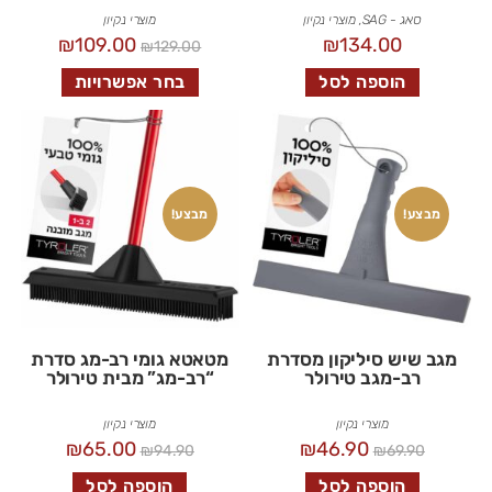
סאג - SAG
,
מוצרי נקיון
מוצרי נקיון
₪
109.00
₪
134.00
₪
129.00
הוספה לסל
בחר אפשרויות
מבצע!
מבצע!
מגב שיש סיליקון מסדרת
מטאטא גומי רב-מג סדרת
רב-מגב טירולר
“רב-מג” מבית טירולר
מוצרי נקיון
מוצרי נקיון
₪
65.00
₪
46.90
₪
94.90
₪
69.90
הוספה לסל
הוספה לסל