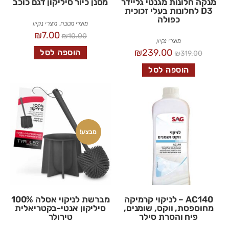
מנקה חלונות מגנטי גליידר
מסנן כיור סיליקון דגם כוכב
D3 לחלונות בעלי זכוכית
כפולה
מוצרי מטבח
,
מוצרי נקיון
₪
7.00
₪
10.00
מוצרי נקיון
₪
239.00
הוספה לסל
₪
319.00
הוספה לסל
מבצע!
AC140 – לניקוי קרמיקה
מברשת לניקוי אסלה 100%
מחוספסת, ווקס, שומנים,
סיליקון אנטי-בקטריאלית
פיח והסרת סילר
טירולר