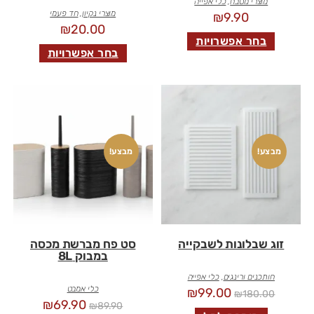
מוצרי מטבח
,
כלי אפייה
מוצרי נקיון
,
חד פעמי
₪
9.90
₪
20.00
בחר אפשרויות
בחר אפשרויות
מבצע!
מבצע!
זוג שבלונות לשבקייה
סט פח מברשת מכסה
במבוק 8L
חותכנים ורינגים
,
כלי אפייה
כלי אמבט
₪
99.00
₪
180.00
₪
69.90
₪
89.90