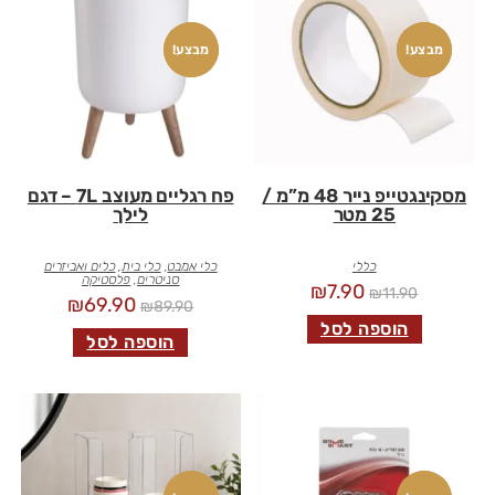
חדש!
מבצע!
חדש!
מבצע!
מסקינגטייפ נייר 48 מ”מ /
פח רגליים מעוצב 7L – דגם
25 מטר
לילך
כללי
כלי אמבט
,
כלי בית
,
כלים ואביזרים
סניטרים
,
פלסטיקה
₪
7.90
₪
11.90
₪
69.90
₪
89.90
הוספה לסל
הוספה לסל