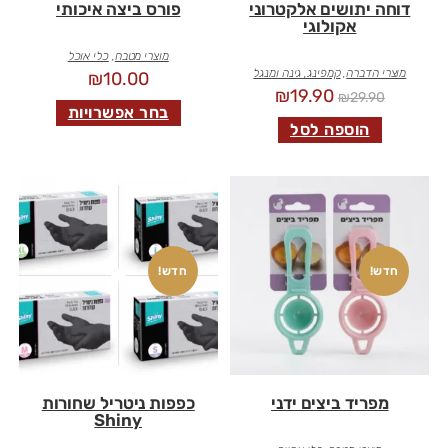
דוחה יתושים אלקטרוני
פורס ביצה איכותי
אקולוגי
מוצרי מטבח
,
כלי אוכל
מוצרי הדברה
,
קמפינג, גינה ומנגל
₪
10.00
₪
19.90
₪
29.90
בחר אפשרויות
הוספה לסל
חדש!
חדש!
מפריד ביצים ידני
כפפות ניטריל שחורות
Shiny