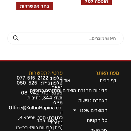
הוספה לסל
בחר אפשרויות
מפת האתר
פרטי התקשרות
טלפון:
077-515-2122
דף הבית
אודות
טלפון נייד:
050-525-
0551
מדיניות החזרת מוצרים והחזרים כספיים
פקס:
08-942-7101
ת.ד:
344, נתיבות
הצהרת נגישות
מייל:
Office@KolboHapina.co.
המוצרים שלנו
il
כתובת:
הרב שפירא 3,
סל הקניות
תקנון אתר
נתיבות
(ניתן לרשום בו
ויז: כל-בו
צור קשר